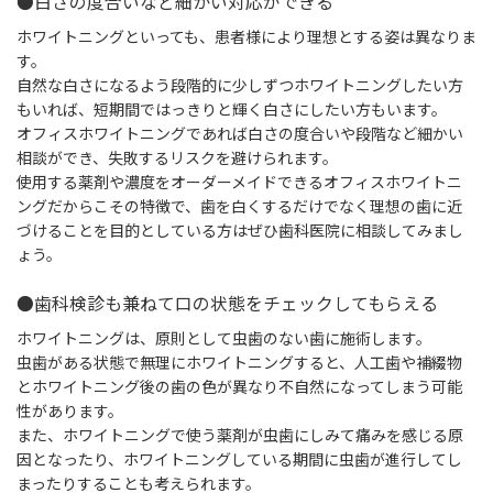
●白さの度合いなど細かい対応ができる
ホワイトニングといっても、患者様により理想とする姿は異なりま
す。
自然な白さになるよう段階的に少しずつホワイトニングしたい方
もいれば、短期間ではっきりと輝く白さにしたい方もいます。
オフィスホワイトニングであれば白さの度合いや段階など細かい
相談ができ、失敗するリスクを避けられます。
使用する薬剤や濃度をオーダーメイドできるオフィスホワイトニ
ングだからこその特徴で、歯を白くするだけでなく理想の歯に近
づけることを目的としている方はぜひ歯科医院に相談してみまし
ょう。
●歯科検診も兼ねて口の状態をチェックしてもらえる
ホワイトニングは、原則として虫歯のない歯に施術します。
虫歯がある状態で無理にホワイトニングすると、人工歯や補綴物
とホワイトニング後の歯の色が異なり不自然になってしまう可能
性があります。
また、ホワイトニングで使う薬剤が虫歯にしみて痛みを感じる原
因となったり、ホワイトニングしている期間に虫歯が進行してし
まったりすることも考えられます。