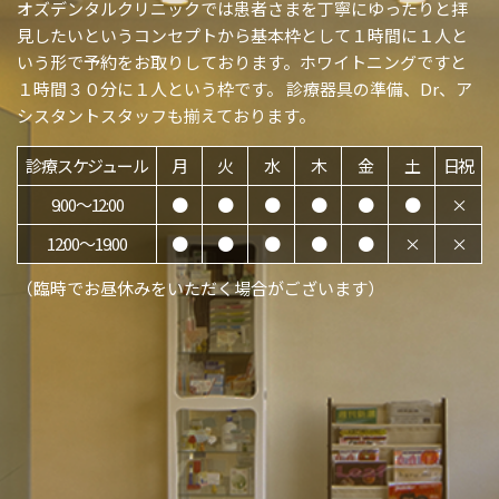
オズデンタルクリニックでは患者さまを丁寧にゆったりと拝
見したいというコンセプトから基本枠として１時間に１人と
いう形で予約をお取りしております。ホワイトニングですと
１時間３０分に１人という枠です。 診療器具の準備、Dr、ア
シスタントスタッフも揃えております。
診療スケジュール
月
火
水
木
金
土
日祝
9:00〜12:00
●
●
●
●
●
●
×
12:00〜19:00
●
●
●
●
●
×
×
（臨時でお昼休みをいただく場合がございます）