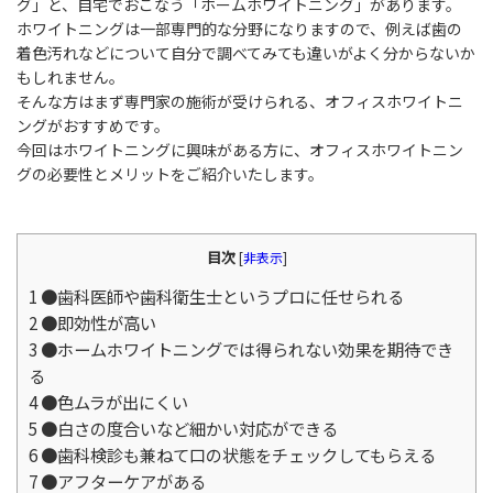
グ」と、自宅でおこなう「ホームホワイトニング」があります。
ホワイトニングは一部専門的な分野になりますので、例えば歯の
着色汚れなどについて自分で調べてみても違いがよく分からないか
もしれません。
そんな方はまず専門家の施術が受けられる、オフィスホワイトニ
ングがおすすめです。
今回はホワイトニングに興味がある方に、オフィスホワイトニン
グの必要性とメリットをご紹介いたします。
目次
[
非表示
]
1
●歯科医師や歯科衛生士というプロに任せられる
2
●即効性が高い
3
●ホームホワイトニングでは得られない効果を期待でき
る
4
●色ムラが出にくい
5
●白さの度合いなど細かい対応ができる
6
●歯科検診も兼ねて口の状態をチェックしてもらえる
7
●アフターケアがある