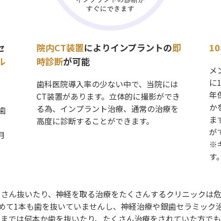
セ
院内CT装置
によりインプラントの
即
1
ル
時診断
が可能
メ
に
歯科医院導入率の少ない中で、当院には
年
CT装置があります。立体的に撮影ができ
か
る為、インプラント治療、通常の治療を
歯
ま
高度に診断することができます。
が
月
※
す
くさん抜いたり、神経を取る治療をたくさんするクリニックは危
めて1本も歯を抜いていませんし、神経治療や銀歯セラミック
今までは何本か歯を抜いたり、たくさん治療をされていた方でも