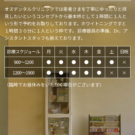
オズデンタルクリニックでは患者さまを丁寧にゆったりと拝
見したいというコンセプトから基本枠として１時間に１人と
いう形で予約をお取りしております。ホワイトニングですと
１時間３０分に１人という枠です。 診療器具の準備、Dr、ア
シスタントスタッフも揃えております。
診療スケジュール
月
火
水
木
金
土
日祝
9:00〜12:00
●
●
●
●
●
●
×
12:00〜19:00
●
●
●
●
●
×
×
（臨時でお昼休みをいただく場合がございます）