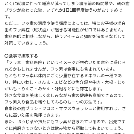
とくに就寝に伴って唾液が減ってしまう寝る前の時間帯や、朝の歯
ブラシが終わった後、いずれか1日1回程度使うのがおすすめで
す。
ただし、フッ素の濃度や使う頻度によっては、特にお子様の場合
歯のフッ素症（斑状歯）が起きる可能性がゼロではありません。
歯科医師に相談しながら、使うアイテムと頻度を決めるなどして
対策していきましょう。
〇食事で摂取する
「フッ素＝歯科医院」というイメージが根強いため意外に感じら
れるかもしれませんが、フッ素は食事にも含まれています。
もともとフッ素は体内にごく少量存在するミネラルの一種であ
り、特にいわし・さんま・エビなどの魚介類や牛肉・大根・じゃ
がいも・りんご・みかん・味噌などにも存在します。
好きな食事を美味しく楽しみながら歯の健康も意識できるので、
フッ素入り食品を増やしてみるのも一つの方法です。
食事後の歯ブラシ・フロス・マウスウォッシュと併用すれば、さ
らに高い効果を発揮できます。
また、ほうじ茶や抹茶にもフッ素が含まれているので、出先です
ぐに歯磨きできないときは飲み物から摂取してもよいでしょう。