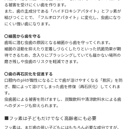
る被害を受けにくい歯を作ります。
また、歯の主成分である「ハイドロキシアパタイト」とフッ素が
結びつくことで、「フルオロアパタイト」に変化し、虫歯になり
にくい強い歯になります。
〇細菌から歯を守る
歯垢に潜む虫歯の原因となる細菌から歯を守ってくれます。
細菌の活動を抑えたり定着しづらくしたりといった抗菌効果が期
待できるため、念入りにブラッシングしていても届かない場所の
磨き残しや虫歯のリスクを軽減できます。
〇歯の再石灰化を促進する
口腔内のpHが酸性になることで歯が溶けやすくなる「脱灰」を防
ぎ、酸によって溶けてしまった歯を修復（再石灰化）してくれま
す。
虫歯菌による被害を防げますし、炭酸飲料や清涼飲料水による歯
へのダメージも抑えられます。
■フッ素は子どもだけでなく高齢者にも必要
フッ素は、まだ歯の弱い子どもにはもちろん必要な成分ですが、