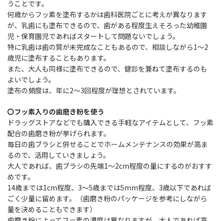
うことです。
何歳からフッ素を塗布するかは歯科医院ごとに考えが異なります
が、乳歯にも塗布できるので、歯がある程度生えそろった幼稚園
児・保育園児であればスタートして問題ないでしょう。
特に乳歯は歯の質が未完成なこともあるので、相談しながら1～2
歳児に塗布することもあります。
また、大人も同様に塗布できるので、健診を兼ねて塗布するのも
よいでしょう。
塗布の頻度は、年に2～3回程度が理想とされています。
〇フッ素入りの歯磨き粉を使う
ドラッグストアなどでも購入できる手軽なアイテムとして、フッ素
配合の歯磨き粉が挙げられます。
毎日の歯ブラシと併せることでホームメンテナンスの効果が高ま
るので、活用していきましょう。
大人であれば、歯ブラシの先端1～2cm程度の量にするのがおすす
めです。
14歳までは1cm程度、3～5歳までは5mm程度、3歳以下であれば
ごく少量に留めます。（歯磨き粉のパッケージを参考にしながら
量を決めることもできます）
歯磨き粉によってフッ素の濃度は異なりますが、大人であれば高