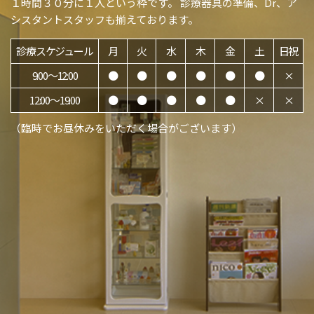
１時間３０分に１人という枠です。 診療器具の準備、Dr、ア
シスタントスタッフも揃えております。
診療スケジュール
月
火
水
木
金
土
日祝
9:00〜12:00
●
●
●
●
●
●
×
12:00〜19:00
●
●
●
●
●
×
×
（臨時でお昼休みをいただく場合がございます）