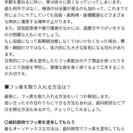
年齢を重ねるに伴い、骨は徐々に弱くなっていってしまいます。
歯も例外ではなく、唾液の分泌量が減るのも加わって、これまでと
同じようにケアしていても虫歯・歯周病・歯槽膿漏などさまざま
な病気に罹患する確率が上がります。
また、認知症患者や要介護者のなかには、歯磨きやうがいをする
のが困難な人もいるでしょう。
もし虫歯になって長期間治療しなくてはいけなくなった場合、費
用・期間だけではなく、体力的にも大きな負担になる恐れがあり
ます。
日常的にフッ素を塗布したりフッ素配合のケア商品を使ったりす
ることで虫歯を予防し、健康な歯を長く保てるよう工夫すること
が大切です。
■フッ素を取り入れる方法は？
最後に、フッ素を取り入れる方法をいくつか解説します。
思い立ったその日のうちにできる方法もあれば、歯科医院などプ
ロを頼る方法もあるので、チェックしてみましょう。
〇歯科医院でフッ素を塗布してもらう
最もオーソドックスな方法は、歯科医院でフッ素を塗布してもら