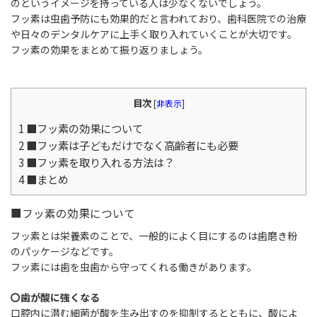
のというイメージを持っている人は少なくないでしょう。
フッ素は虫歯予防にも効果的だと言われており、歯科医院での治療
や日々のデンタルケアに上手く取り入れていくことが大切です。
フッ素の効果をまとめて振り返りましょう。
目次
[
非表示
]
1
■フッ素の効果について
2
■フッ素は子どもだけでなく高齢者にも必要
3
■フッ素を取り入れる方法は？
4
■まとめ
■フッ素の効果について
フッ素とは栄養素のことで、一般的によく目にするのは歯磨き粉
のパッケージなどです。
フッ素には歯を虫歯から守ってくれる働きがあります。
〇歯が酸に強くなる
口腔内に潜む細菌が酸を生み出すのを抑制するとともに、酸によ