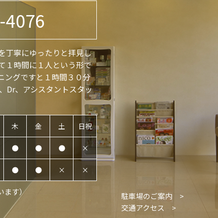
-4076
を丁寧にゆったりと拝見し
て１時間に１人という形で
ニングですと１時間３０分
、Dr、アシスタントスタッ
木
金
土
日祝
●
●
●
×
●
●
×
×
います）
駐車場のご案内 >
交通アクセス >