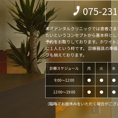
075-231
オズデンタルクリニックでは患者さま
たいというコンセプトから基本枠とし
予約をお取りしております。ホワイト
に１人という枠です。 診療器具の準備
フも揃えております。
診療スケジュール
月
火
水
9:00〜12:00
●
●
●
12:00〜19:00
●
●
●
（臨時でお昼休みをいただく場合がござ