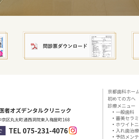
京都歯科ホー
初めての方へ
診療メニュー
医者オズデンタルクリニック
一般歯科
審美セラミ
中京区丸太町通西洞院東入梅屋町168
ホワイトニ
TEL 075-231-4076
で
入れ歯治療
予防メンテ